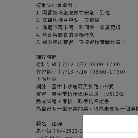
這堂課你會學到：
1. 照顧技巧怎麼做才安全、到位
2. 法律與權益重點一次搞懂
3. 溝通不再卡關，和個案、家屬更順
4. 營養與膳食的實務概念
5. 還有臨床實習，直接累積實戰經驗！
課程時間
術科訓練｜7/12（日）08:00–17:00
實習課程｜7/13-7/16（08:00–17:30）
上課地點
訓練：臺中市沙鹿區民族路139號
實習：臺中市梧棲區中華路一段612號
完成課程＋考核，取得結業證書
為自己多一張專業門票，也為未來多一個選
報名／諮詢
朱小姐｜04-2622-1220