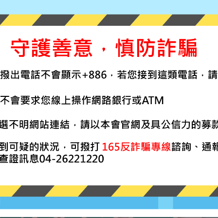
ake.com/s/W0oWv
伴、能改變、能累積價值」的專業，這一班，真的很適合你