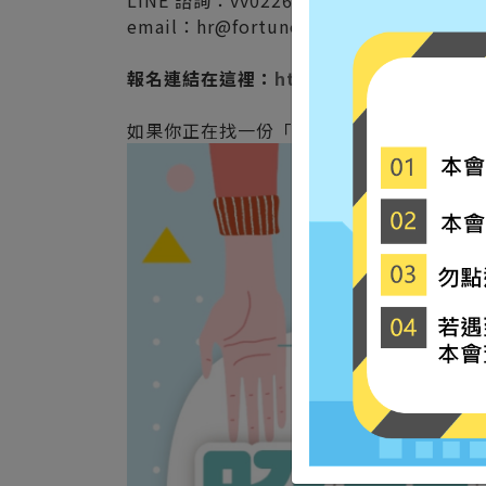
LINE 諮詢：vv02265011
email：hr@fortune0619.com.tw
報名連結在這裡：
https://www.surveyc
如果你正在找一份「不只是工作，而是能陪