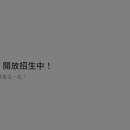
期 開放招生中！
要看這一班！