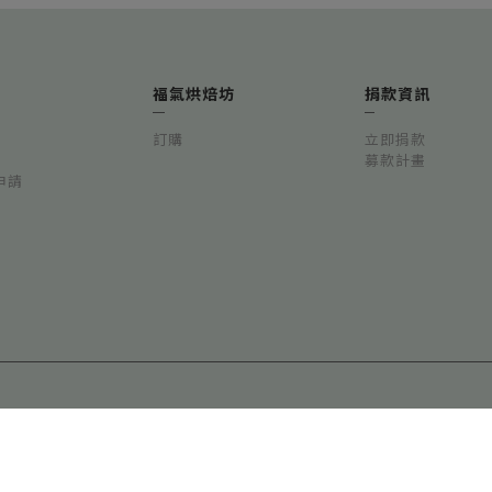
福氣烘焙坊
捐款資訊
訂購
立即捐款
募款計畫
申請