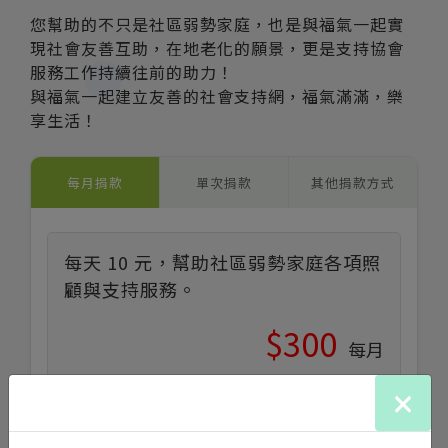
您幫助的不只是社區弱勢家庭，也是與福氣一起實
現社會友善互助，在地老化的願景，更是支持協會
服務工作持續往前的助力！
與福氣一起建立友善的社會支持網，福氣滿滿，樂
享生活！
每月捐款
單次捐款
其他捐款方式
每天 10 元，幫助社區弱勢家庭各項照
顧與支持服務。
$300
每月
×
提供身心障礙學員一個實現夢想的機