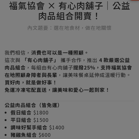
福氣協會 × 有心肉舖子｜公益
肉品組合開賣！
內文題要：選在地食材，做在地關懷
我們相信，
消費也可以是一種照顧。
這次與
「有心肉舖子」
攜手合作，推出
4 款嚴選公益
肉品組合
，每組由有心肉舖子
提撥25％，支持福氣協會
在地照顧身障者與長輩
，讓美味餐桌延伸成溫暖行動。
買好肉，就是做好事！
免運冷凍宅配直送，讓美味和愛心一起到家！
公益肉品組合（皆免運）
假日組合
$1800
平日組合
$1500
調味好幫手組合
$1400
豬雞魚組合
$600