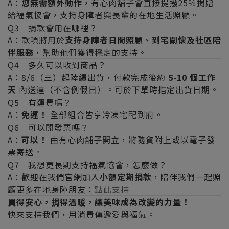
A：
您無需額外動作
，有心肉舖子會直接提撥25％捐贈
給福氣協會，支持身障者與長輩的在地生活照顧。
Q3｜捐款會用在哪裡？
A：款項將用於
支持身障者日間照顧、到宅關懷及社區陪
伴服務
，幫助他們獲得穩定的支持。
Q4｜多久可以收到商品？
A：8/6（三）起陸續出貨，付款完成後約
5-10 個工作
天
內送達（不含例假日）。可於下單時指定出貨日期。
Q5｜有運費嗎？
A：
免運！
全部組合皆享冷凍宅配到府。
Q6｜可以開發票嗎？
A：
可以！
由有心肉舖子開立，將隨貨附上或以電子發
票寄送。
Q7｜我想更長期支持福氣協會，怎麼做？
A：歡迎在我們官網加入
小額定期捐款
，陪伴我們一起照
顧更多在地身障朋友：
點此支持
買得安心，捐得溫暖，讓美味成為改變的力量！
快來支持我們，用消費傳遞愛與福氣。