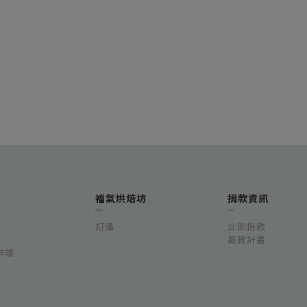
福氣烘焙坊
捐款資訊
訂購
立即捐款
募款計畫
申請