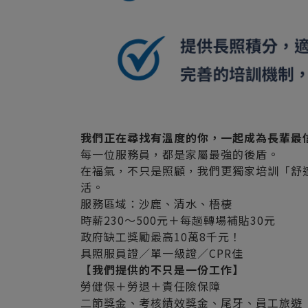
我們正在尋找有溫度的你，一起成為長輩最
每一位服務員，都是家屬最強的後盾。
在福氣，不只是照顧，我們更獨家培訓「舒
活。
服務區域：沙鹿、清水、梧棲
時薪230～500元＋每趟轉場補貼30元
政府缺工獎勵最高10萬8千元！
具照服員證／單一級證／CPR佳
【我們提供的不只是一份工作】
勞健保＋勞退＋責任險保障
二節獎金、考核績效獎金、尾牙、員工旅遊