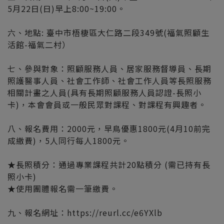
5月22日(日)早上8:00~19:00。
六、地點: 臺中市梧棲區大仁路二段349號(福氣照顧生
活館-福氣二村）
七、參與對象：照顧服務人員、居家服務督導員、長期
照護醫事人員、社會工作師、社會工作人員等長照服務
相關計畫之人員(具有長期照顧服務人員認證-長照小
卡)，本會會員或一般民眾對課程、對課程有興趣者。
八、報名費用：2000元，早鳥優惠1800元(4月10前完
成繳費)，5人同行每人1800元。
★長照積分：通過專業課程共計20點積分 (需已持有長
照小卡)
★使用團體報名需一筆繳費。
九、報名網址：https://reurl.cc/e6YXlb