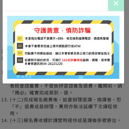
×
及協助實名制體溫登記。
(六)當天活動「不」供應午餐，敬請外出自理或是由
本會協助代訂便當。
(七)未經主辦單位同意，上課時「請勿」使用錄音
機、照相機、攝影機等器材。
(八)為維護教學品質，上課期間「請將」手機關機或
轉成靜音、震動。
(九)若有其他須知將於活動當天公佈。
(十)主辦單位保有修改活動細節的權利，疫情因素如
有受影響，有延期會再一一通知學員。
(十一)此課程「有」長照積分，請協助攜帶「身分證
及長照小卡正本以利查驗(不接受影本)」，冒名頂替
者經查證屬實，不發放研習證書及退費，離開前，請
「務必」確實完成簽到、退。
(十二)完成報名繳費後，如要辦理退課、換課者，恕
「不」退費或是辦理，費用亦無法延續下次課程使
用。
(十三)報名費收據於課堂時提供或是課後掛號寄出。