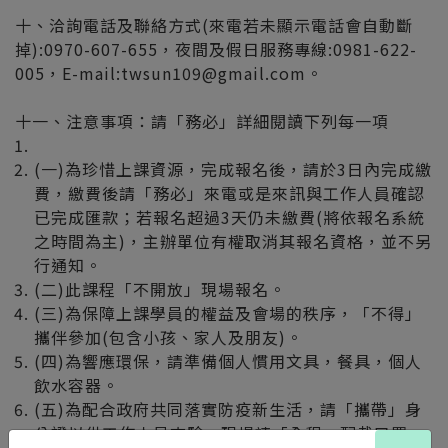
十、洽詢電話及聯絡方式(來電若未顯示電話會自動斷
掉):0970-607-655，夜間及假日服務專線:0981-622-
005，E-mail:twsun109@gmail.com。
十一、注意事項：請「務必」詳細閱讀下列每一項
(一)為珍惜上課資源，完成報名後，請於3日內完成繳
費，繳費後請「務必」來電或是來訊與工作人員確認
已完成匯款；若報名超過3天仍未繳費(將依報名系統
之時間為主)，主辦單位有權取消其報名資格，並不另
行通知。
(二)此課程「不開放」現場報名。
(三)為保障上課學員的權益及會場的秩序，「不得」
攜伴參加(包含小孩、家人及朋友)。
(四)為響應環保，請準備個人慣用文具，餐具，個人
飲水容器。
(五)為配合政府共同落實防疫新生活，請「攜帶」身
分證以供工作人員查驗，現場請「全程」配戴口罩，